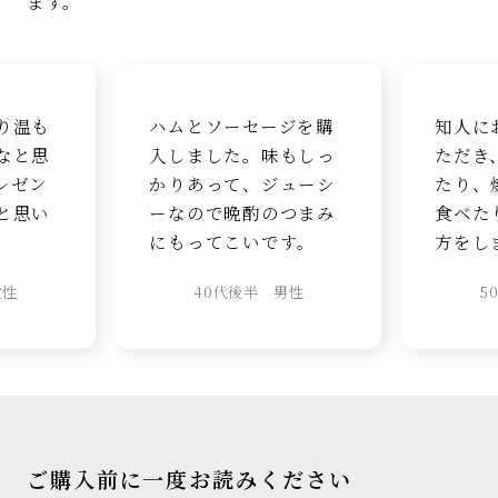
ます。
り温も
ハムとソーセージを購
知人に
なと思
入しました。味もしっ
ただき
レゼン
かりあって、ジューシ
たり、
と思い
ーなので晩酌のつまみ
食べた
にもってこいです。
方をし
女性
40代後半 男性
5
ご購入前に一度お読みください